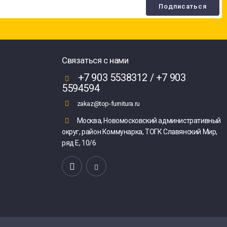
Связаться с нами
+7 903 5538312 / +7 903
5594594
zakaz@top-furnitura.ru
Москва, Новомосковский административный
округ, район Коммунарка, ТОГК Славянский Мир,
ряд Е, 10/6