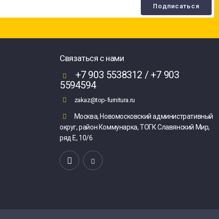
Связаться с нами
+7 903 5538312 / +7 903
5594594
zakaz@top-furnitura.ru
Москва, Новомосковский административный
округ, район Коммунарка, ТОГК Славянский Мир,
ряд Е, 10/6