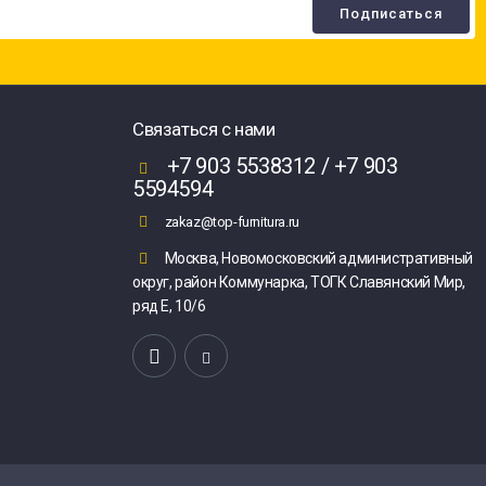
Связаться с нами
+7 903 5538312 / +7 903
5594594
zakaz@top-furnitura.ru
Москва, Новомосковский административный
округ, район Коммунарка, ТОГК Славянский Мир,
ряд Е, 10/6