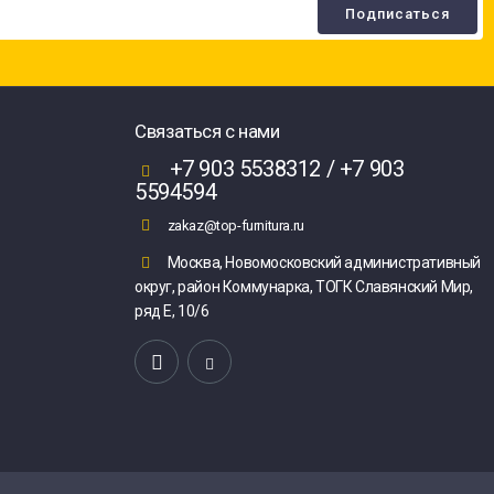
Связаться с нами
+7 903 5538312 / +7 903
5594594
zakaz@top-furnitura.ru
Москва, Новомосковский административный
округ, район Коммунарка, ТОГК Славянский Мир,
ряд Е, 10/6