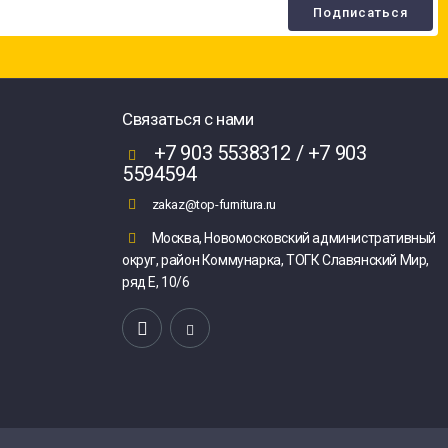
Связаться с нами
+7 903 5538312 / +7 903
5594594
zakaz@top-furnitura.ru
Москва, Новомосковский административный
округ, район Коммунарка, ТОГК Славянский Мир,
ряд Е, 10/6