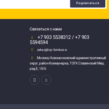
Связаться с нами
+7 903 5538312 / +7 903
5594594
zakaz@top-furnitura.ru
Москва, Новомосковский административный
округ, район Коммунарка, ТОГК Славянский Мир,
ряд Е, 10/6