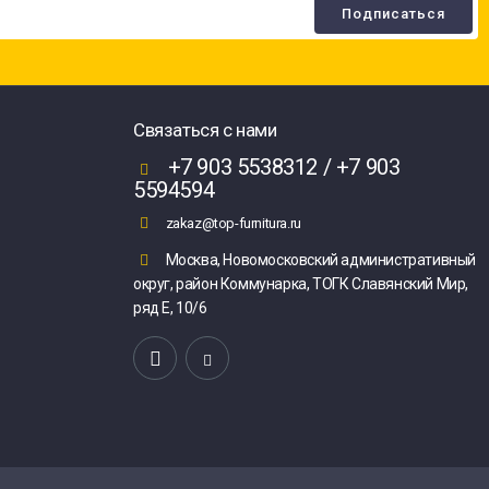
Связаться с нами
+7 903 5538312 / +7 903
5594594
zakaz@top-furnitura.ru
Москва, Новомосковский административный
округ, район Коммунарка, ТОГК Славянский Мир,
ряд Е, 10/6