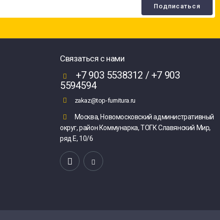
Связаться с нами
+7 903 5538312 / +7 903
5594594
zakaz@top-furnitura.ru
Москва, Новомосковский административный
округ, район Коммунарка, ТОГК Славянский Мир,
ряд Е, 10/6