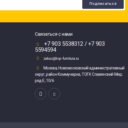
Связаться с нами
+7 903 5538312 / +7 903
5594594
zakaz@top-furnitura.ru
Москва, Новомосковский административный
округ, район Коммунарка, ТОГК Славянский Мир,
ряд Е, 10/6