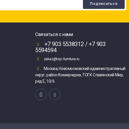
Связаться с нами
+7 903 5538312 / +7 903
5594594
zakaz@top-furnitura.ru
Москва, Новомосковский административный
округ, район Коммунарка, ТОГК Славянский Мир,
ряд Е, 10/6